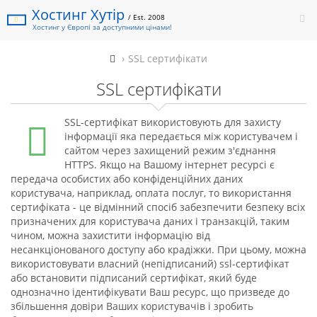
Хостинг Хутір
/ Est. 2008
Хостинг у Європі за доступними цінами!
SSL сертифікати
SSL сертифікати
SSL-сертифікат використовують для захисту
інформації яка передається між користувачем і
сайтом через захищений режим з'єднання
HTTPS. Якщо на Вашому інтернет ресурсі є
передача особистих або конфіденційних даних
користувача, наприклад, оплата послуг, то використання
сертифіката - це відмінний спосіб забезпечити безпеку всіх
призначених для користувача даних і транзакцій, таким
чином, можна захистити інформацію від
несанкціонованого доступу або крадіжки. При цьому, можна
використовувати власний (непідписаний) ssl-сертифікат
або встановити підписаний сертифікат, який буде
однозначно ідентифікувати Ваш ресурс, що призведе до
збільшення довіри Ваших користувачів і зробить