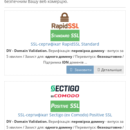
безпечним Вашу веб комерцію.
SSL-сертифікат RapidSSL Standard
DV - Domain Validation.
Верифікація:
перевірка домену
- випуск за
5 хвилин / Захист для:
одного домену
/ Перевипуск:
безкоштовно
/
Підтримка
IDN
доменів ...
Замовити
Детальніше
SSL-сертифікат Sectigo (ex Comodo) Positive SSL
DV - Domain Validation.
Верифікація:
перевірка домену
- випуск за
5 хвилин / Захист для:
одного домену
/ Перевипуск:
безкоштовно
/