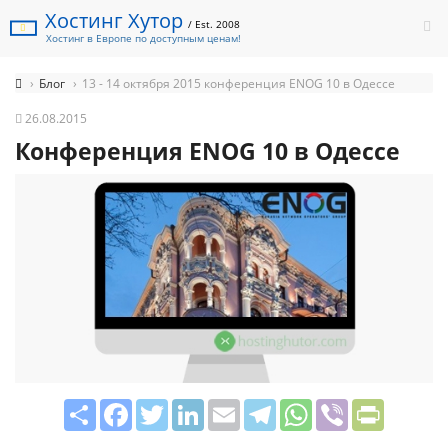
Хостинг Хутор
/ Est. 2008
Хостинг в Европе по доступным ценам!
Блог
13 - 14 октября 2015 конференция ENOG 10 в Одессе
26.08.2015
Конференция ENOG 10 в Одессе
Share
Facebook
Twitter
LinkedIn
Email
Telegram
WhatsApp
Viber
PrintFrie