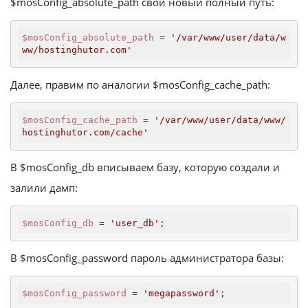
$mosConfig_absolute_path свой новый полный путь:
$mosConfig_absolute_path
 = 
'/var/www/user/data/w
ww/hostinghutor.com'
Далее, правим по аналогии $mosConfig_cache_path:
$mosConfig_cache_path
 = 
'/var/www/user/data/www/
hostinghutor.com/cache'
В $mosConfig_db вписываем базу, которую создали и
залили дамп:
$mosConfig_db
 = 
'user_db'
;
В $mosConfig_password пароль администратора базы:
$mosConfig_password
 = 
'megapassword'
;