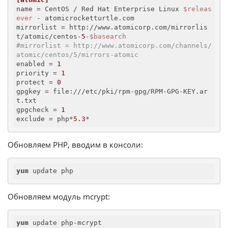
name
 = CentOS / Red Hat Enterprise Linux 
$releas
ever
mirrorlist
 = http://www.atomicorp.com/mirrorlis
t/atomic/centos-
5
-
$basearch
#mirrorlist = http://www.atomicorp.com/channels/
atomic/centos/5/mirrors-atomic
enabled
 = 
1
priority
 = 
1
protect
 = 
0
gpgkey
 = file:///etc/pki/rpm-gpg/RPM-GPG-KEY.ar
gpgcheck
 = 
1
exclude
 = php*
5.3
*
Обновляем PHP, вводим в консоли:
yum
 update php
Обновляем модуль mcrypt:
yum
 update php-mcrypt