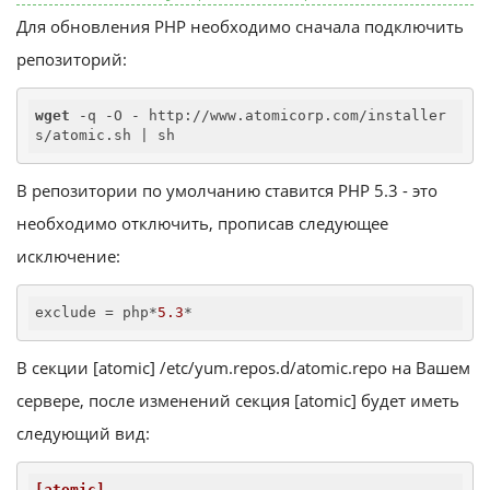
Для обновления PHP необходимо сначала подключить
репозиторий:
wget
 -q -O - http://www.atomicorp.com/installer
s/atomic.sh | sh
В репозитории по умолчанию ставится PHP 5.3 - это
необходимо отключить, прописав следующее
исключение:
exclude
 = php*
5.3
*
В секции [atomic] /etc/yum.repos.d/atomic.repo на Вашем
сервере, после изменений секция [atomic] будет иметь
следующий вид:
[atomic]