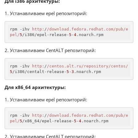
Для i386 архитектуры:
1. Устанавливаем epel репозиторий:
rpm -ihv 
http:
/
/download.fedora.redhat.com/pub
/e
pel/
5
/i386/epel-release-
5
-
4
.noarch.rpm
2. Устанавливаем CentALT репозиторий:
rpm -ihv 
http:
/
/centos.alt.ru/repository
/centos/
5
/i386/centalt-release-
5
-
3
.noarch.rpm
Для x86_64 архитектуры:
1. Устанавливаем epel репозиторий:
rpm -ihv 
http:
/
/download.fedora.redhat.com/pub
/e
pel/
5
/x86_64/epel-release-
5
-
4
.noarch.rpm
2. Устанавливаем CentALT репозиторий: