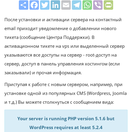
Share
Facebook
Twitter
LinkedIn
Email
Telegram
WhatsApp
Viber
PrintFrie
После установки и активации сервера на контактный
email приходит уведомление о добавлении нового
тикета (сообщение Центра Поддержки). В
активационном тикете на vps или выделенный сервер
указываются все доступы на сервер - root-доступ на
сервер, доступ в панель управления хостингом (если
заказывали) и прочая информация.
Приступая к работе с новым сервером, например, при
установке одной из популярных CMS (Wordpress, Joomla
и т.д.) Вы можете столкнуться с сообщением вида:
Your server is running PHP version 5.1.6 but
WordPress requires at least 5.2.4