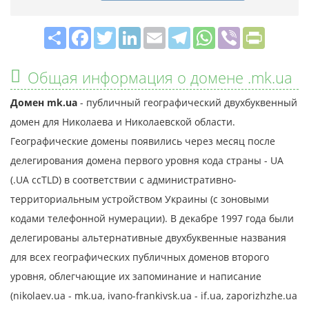
Share
Facebook
Twitter
LinkedIn
Email
Telegram
WhatsApp
Viber
PrintFrie
Общая информация о домене .mk.ua
Домен mk.ua
- публичный географический двухбуквенный
домен для Николаева и Николаевской области.
Географические домены появились через месяц после
делегирования домена первого уровня кода страны - UA
(.UA ccTLD) в соответствии с административно-
территориальным устройством Украины (с зоновыми
кодами телефонной нумерации). В декабре 1997 года были
делегированы альтернативные двухбуквенные названия
для всех географических публичных доменов второго
уровня, облегчающие их запоминание и написание
(nikolaev.ua - mk.ua, ivano-frankivsk.ua - if.ua, zaporizhzhe.ua