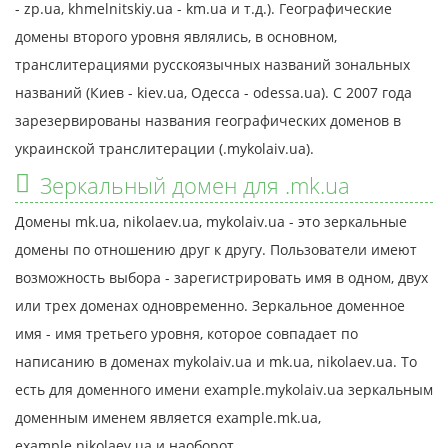
- zp.ua, khmelnitskiy.ua - km.ua и т.д.). Географические
домены второго уровня являлись, в основном,
транслитерациями русскоязычных названий зональных
названий (Киев - kiev.ua, Одесса - odessa.ua). С 2007 года
зарезервированы названия географических доменов в
украинской транслитерации (.mykolaiv.ua).
Зеркальный домен для .mk.ua
Домены mk.ua, nikolaev.ua, mykolaiv.ua - это зеркальные
домены по отношению друг к другу. Пользователи имеют
возможность выбора - зарегистрировать имя в одном, двух
или трех доменах одновременно. Зеркальное доменное
имя - имя третьего уровня, которое совпадает по
написанию в доменах mykolaiv.ua и mk.ua, nikolaev.ua. То
есть для доменного имени example.mykolaiv.ua зеркальным
доменным именем является example.mk.ua,
example.nikolaev.ua и наоборот.