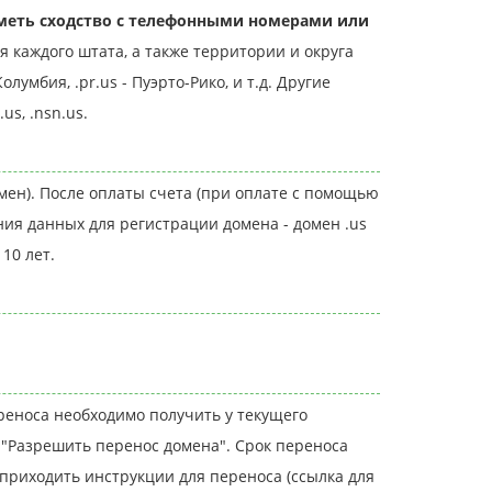
меть сходство с телефонными номерами или
 каждого штата, а также территории и округа
олумбия, .pr.us - Пуэрто-Рико, и т.д. Другие
us, .nsn.us.
мен). После оплаты счета (при оплате с помощью
ия данных для регистрации домена - домен .us
 10 лет.
ереноса необходимо получить у текущего
ь "Разрешить перенос домена". Срок переноса
т приходить инструкции для переноса (ссылка для