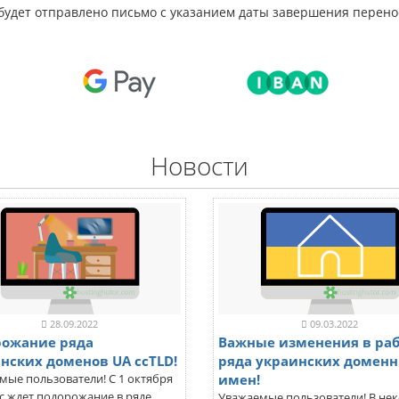
будет отправлено письмо с указанием даты завершения перенос
Новости
28.09.2022
09.03.2022
ожание ряда
Важные изменения в раб
нских доменов UA ccTLD!
ряда украинских домен
имен!
мые пользователи! С 1 октября
с ждет подорожание в ряде
Уважаемые пользователи! В не