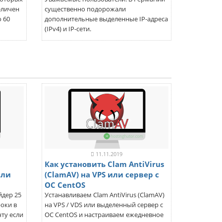
еличен
существенно подорожали
о 60
дополнительные выделенные IP-адреса
(IPv4) и IP-сети.
11.11.2019
Как установить Clam AntiVirus
 ли
(ClamAV) на VPS или сервер с
ОС CentOS
йдер 25
Устанавливаем Clam AntiVirus (ClamAV)
оки в
на VPS / VDS или выделенный сервер с
ту если
ОС CentOS и настраиваем ежедневное