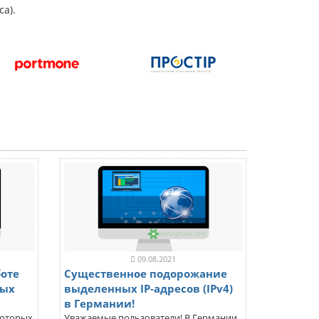
а).
09.08.2021
оте
Существенное подорожание
ных
выделенных IP-адресов (IPv4)
в Германии!
которых
Уважаемые пользователи! В Германии