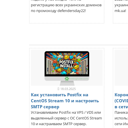
регистрацию всех украинских доменов
украинс
по промокоду defendersday22!
mk.ua!
18.03.2025
Как установить Postfix на
Корон
CentOS Stream 10 и настроить
(COVI
SMTP сервер
в сет
Устанавливаем Postfix на VPS / VDS или
Паника
выделенный сервер с ОС CentOS Stream
исполь
10 и настраиваем SMTP сервер.
сети И