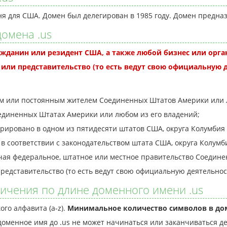
я для США. Домен был делегирован в 1985 году. Домен предна
омена .us
ажданин или резидент США, а также любой бизнес или орг
или представительство (то есть ведут свою официальную д
м или постоянным жителем Соединенных Штатов Америки или лю
оединенных Штатах Америки или любом из его владений;
рировано в одном из пятидесяти штатов США, округа Колумбия
в соответствии с законодательством штата США, округа Колумб
ая федеральное, штатное или местное правительство Соедине
редставительство (то есть ведут свою официальную деятельнос
ичения по длине доменного имени .us
го алфавита (a-z).
Минимальное количество символов в д
(доменное имя до .us не может начинаться или заканчиваться д