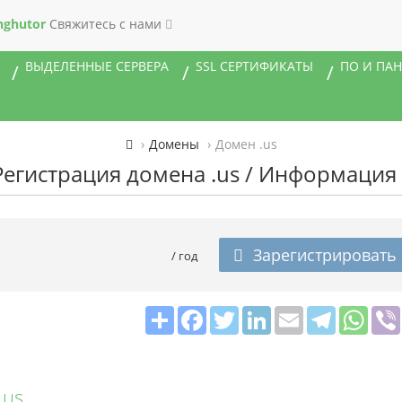
nghutor
Свяжитесь с нами
ВЫДЕЛЕННЫЕ СЕРВЕРА
SSL СЕРТИФИКАТЫ
ПО И ПА
Домены
Домен .us
 Регистрация домена .us / Информация 
Зарегистрировать
/ год
Share
Facebook
Twitter
LinkedIn
Email
Telegram
What
.us