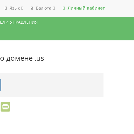
Язык
Валюта
Личный кабинет
₴
НЕЛИ УПРАВЛЕНИЯ
о домене .us
sApp
Viber
PrintFriendly