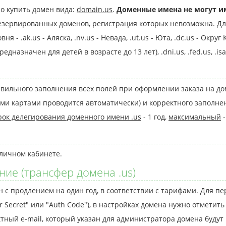
о купить домен вида:
domain.us
.
Доменные имена не могут и
зервированных доменов, регистрация которых невозможна. Для
 .ak.us - Аляска, .nv.us - Невада, .ut.us - Юта, .dc.us - Округ К
дназначен для детей в возрасте до 13 лет), .dni.us, .fed.us, .isa.
авильного заполнения всех полей при оформлении заказа на до
ми картами проводится автоматически) и корректного заполнен
ок делегирования доменного имени .us
- 1 год,
максимальный
-
личном кабинете.
ие (трансфер домена .us)
 с продлением на один год, в соответствии с тарифами. Для п
r Secret" или "Auth Code"), в настройках домена нужно отметит
тактный e-mail, который указан для администратора домена буду