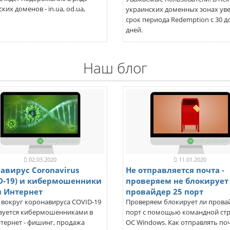
ких доменов - in.ua, od.ua,
украинских доменных зонах ув
срок периода Redemption с 30 д
дней.
Наш блог
02.03.2020
11.01.2020
авирус Coronavirus
Не отправляется почта -
D-19) и кибермошенники
проверяем не блокирует
и Интернет
провайдер 25 порт
 вокруг коронавируса COVID-19
Проверяем блокирует ли прова
зуется кибермошенниками в
порт с помощью командной стр
нтернет - фишинг, продажа
ОС Windows. Как отправлять поч