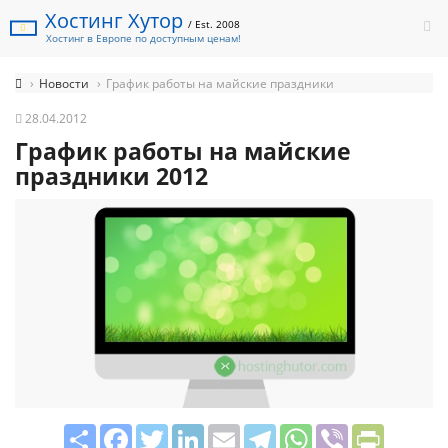
Хостинг Хутор
/ Est. 2008
Хостинг в Европе по доступным ценам!
Новости
График работы на майские праздники
28.04.2012
График работы на майские
праздники 2012
Share
Facebook
Twitter
LinkedIn
Email
Telegram
WhatsApp
Viber
PrintFrie