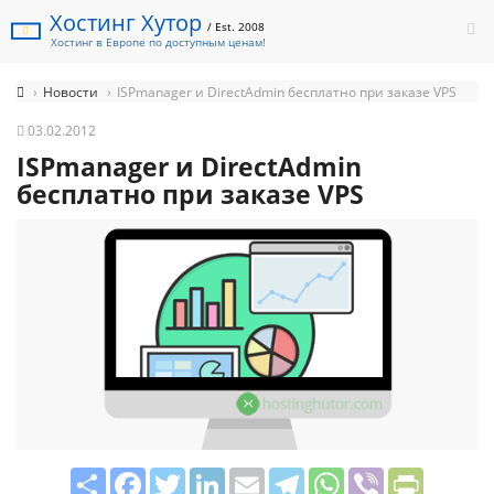
Хостинг Хутор
/ Est. 2008
Хостинг в Европе по доступным ценам!
Новости
ISPmanager и DirectAdmin бесплатно при заказе VPS
03.02.2012
ISPmanager и DirectAdmin
бесплатно при заказе VPS
Share
Facebook
Twitter
LinkedIn
Email
Telegram
WhatsApp
Viber
PrintFrie