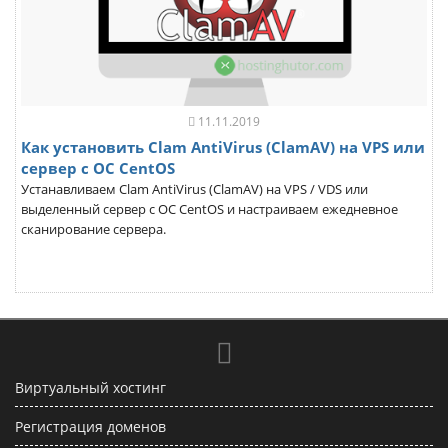
11.11.2019
Как установить Clam AntiVirus (ClamAV) на VPS или
сервер с ОС CentOS
Устанавливаем Clam AntiVirus (ClamAV) на VPS / VDS или
выделенный сервер с ОС CentOS и настраиваем ежедневное
сканирование сервера.
Виртуальный хостинг
Регистрация доменов