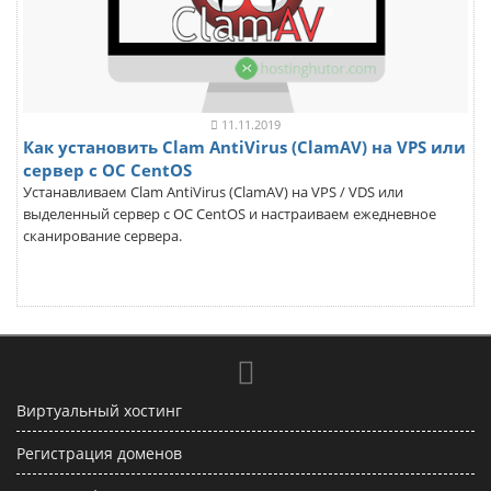
11.11.2019
Как установить Clam AntiVirus (ClamAV) на VPS или
сервер с ОС CentOS
Устанавливаем Clam AntiVirus (ClamAV) на VPS / VDS или
выделенный сервер с ОС CentOS и настраиваем ежедневное
сканирование сервера.
Виртуальный хостинг
Регистрация доменов