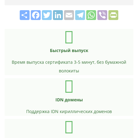
Share
Facebook
Twitter
LinkedIn
Email
Telegram
WhatsApp
Viber
PrintFrie
Быстрый выпуск
Время выпуска сертификата 3-5 минут, без бумажной
волокиты
IDN домены
Поддержка IDN кириллических доменов