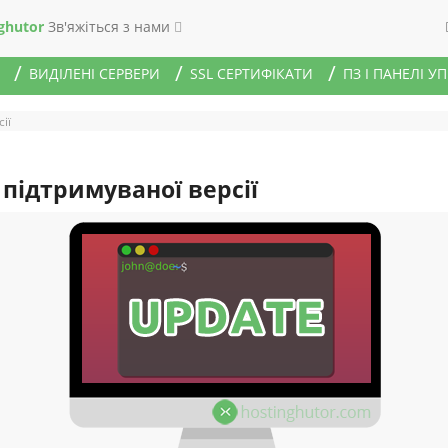
ghutor
Зв'яжіться з нами
ВИДІЛЕНІ СЕРВЕРИ
SSL СЕРТИФІКАТИ
ПЗ І ПАНЕЛІ У
ії
підтримуваної версії