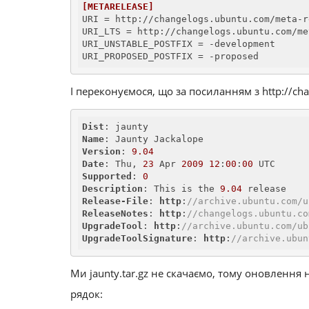
[METARELEASE]
URI
URI_LTS
URI_UNSTABLE_POSTFIX
URI_PROPOSED_POSTFIX
 = -proposed
І переконуємося, що за посиланням з http://ch
Dist
Name
Version
: 
9.04
Date
: Thu, 
23
 Apr 
2009
12
:
00
:
00
Supported
: 
0
Description
: This is the 
9.04
Release-File
: 
http
:
//archive.ubuntu.com/u
ReleaseNotes
: 
http
:
//changelogs.ubuntu.co
UpgradeTool
: 
http
:
//archive.ubuntu.com/ub
UpgradeToolSignature
: 
http
:
//archive.ubun
Ми jaunty.tar.gz не скачаємо, тому оновлення 
рядок: