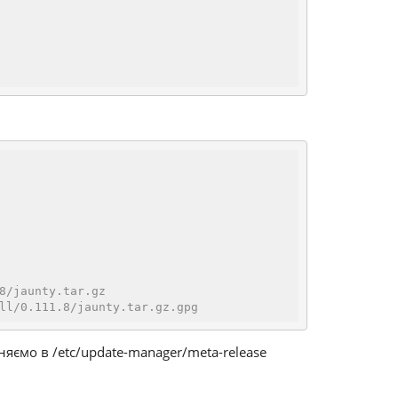
8/jaunty.tar.gz
ll/0.111.8/jaunty.tar.gz.gpg
няємо в /etc/update-manager/meta-release