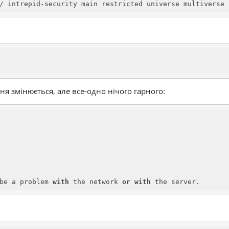
/ intrepid-security main restricted universe multiverse
я змінюється, але все-одно нічого гарного:
be a problem 
with
 the network 
or
with
 the server.