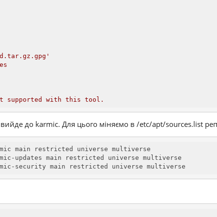
d.tar.gz.gpg'
es
t supported with this tool.
вийде до karmic. Для цього міняємо в /etc/apt/sources.list ре
mic main restricted universe multiverse

mic-updates main restricted universe multiverse

mic-security main restricted universe multiverse