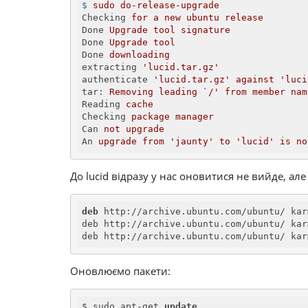
$
sudo do-release-upgrade
Checking
for a new ubuntu release
Done
Upgrade tool signature
Done
Upgrade tool
Done
downloading
extracting
'lucid.tar.gz'
authenticate
'lucid.tar.gz' against 'luci
tar
: 
Removing leading `/' from member nam
Reading
cache
Checking
package manager
Can
not upgrade
An
upgrade from 'jaunty' to 'lucid' is no
До lucid відразу у нас оновитися не вийде, але 
deb
 http://archive.ubuntu.com/ubuntu/ kar
deb http://archive.ubuntu.com/ubuntu/ kar
deb http://archive.ubuntu.com/ubuntu/ kar
Оновлюємо пакети:
$ sudo apt-get 
update