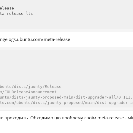
angelogs.ubuntu.com/meta-release
buntu/dists/jaunty/Release
m/EOLReleaseAnnouncement
untu/dists/jaunty-proposed/main/dist-upgrader-all/0.111.
tu.com/ubuntu/dists/jaunty-proposed/main/dist-upgrader-a
не проходить. Обходимо цю проблему своїм meta-release - мі