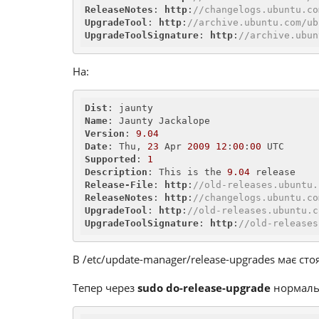
ReleaseNotes
: 
http
:
//changelogs.ubuntu.co
UpgradeTool
: 
http
:
//archive.ubuntu.com/ub
UpgradeToolSignature
: 
http
:
//archive.ubun
На:
Dist
Name
Version
: 
9.04
Date
: Thu, 
23
 Apr 
2009
12
:
00
:
00
Supported
: 
1
Description
: This is the 
9.04
Release-File
: 
http
:
//old-releases.ubuntu.
ReleaseNotes
: 
http
:
//changelogs.ubuntu.co
UpgradeTool
: 
http
:
//old-releases.ubuntu.c
UpgradeToolSignature
: 
http
:
//old-releases
В /etc/update-manager/release-upgrades має ст
Тепер через
sudo do-release-upgrade
нормал