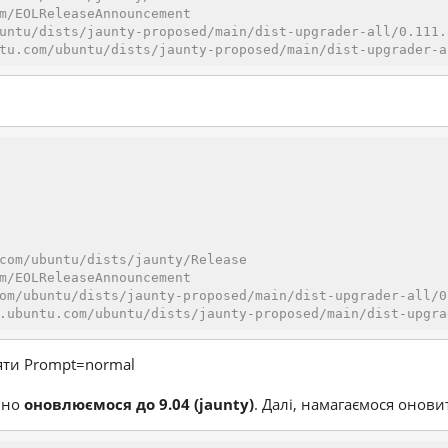
m/EOLReleaseAnnouncement
untu/dists/jaunty-proposed/main/dist-upgrader-all/0.111.
tu.com/ubuntu/dists/jaunty-proposed/main/dist-upgrader-a
com/ubuntu/dists/jaunty/Release
m/EOLReleaseAnnouncement
om/ubuntu/dists/jaunty-proposed/main/dist-upgrader-all/0
.ubuntu.com/ubuntu/dists/jaunty-proposed/main/dist-upgra
ояти Prompt=normal
ьно
оновлюємося до 9.04 (jaunty)
. Далі, намагаємося онови