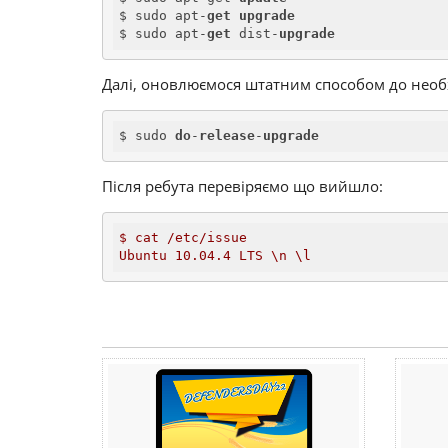
$ sudo apt-
get
upgrade
$ sudo apt-
get
 dist-
upgrade
Далі, оновлюємося штатним способом до необх
$ sudo 
do
-
release
-
upgrade
Після ребута перевіряємо що вийшло:
$
cat
/etc/issue
Ubuntu
10.04
.4
LTS
\n
\l