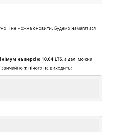
ndly
атно її не можна оновити. Будемо намагатися
інімум на версію 10.04 LTS
, а далі можна
с звичайно ж нічого не виходить: