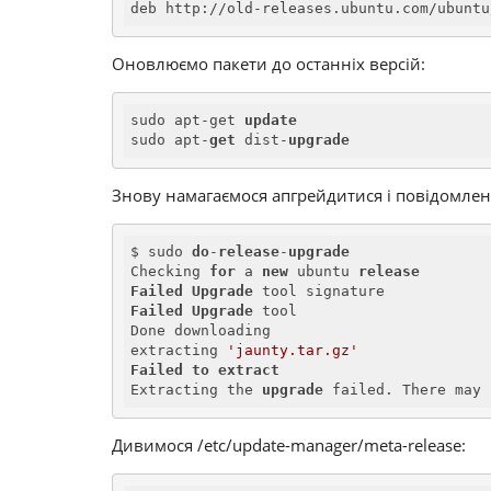
deb http://old-releases.ubuntu.com/ubuntu
Оновлюємо пакети до останніх версій:
sudo apt-get 
update
sudo apt-
get
 dist-
upgrade
Знову намагаємося апгрейдитися і повідомленн
$ sudo 
do
-
release
-
upgrade
Checking 
for
 a 
new
 ubuntu 
release
Failed
Upgrade
Failed
Upgrade
 tool

Done downloading           

extracting 
'jaunty.tar.gz'
Failed
to
extract
Extracting the 
upgrade
 failed. There may 
Дивимося /etc/update-manager/meta-release: