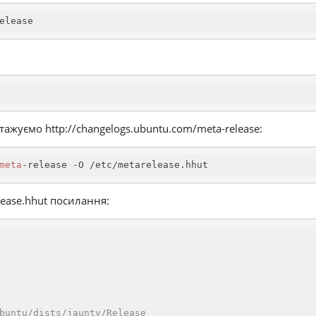
elease
тажуємо http://changelogs.ubuntu.com/meta-release:
meta
-release -O /etc/metarelease.hhut
ease.hhut посилання:
buntu/dists/jaunty/Release