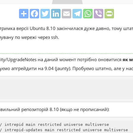
Share
Facebook
Twitter
LinkedIn
Email
Telegram
WhatsApp
Viber
PrintFrie
дтримка версії Ubuntu 8.10 закінчилася дуже давно, тому шт
мувану по мережі через ssh.
unity/UpgradeNotes на даний момент потрібно оновитися
як м
мо апгрейдити на 9.04 (jaunty). Пробуємо штатно, але у на
правильний репозиторій 8.10 (якщо не прописаний):
/ intrepid main restricted universe multiverse

/ intrepid-updates main restricted universe multiverse
