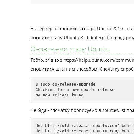
На сервері встановлена стара Ubuntu 8.10 - пі
оновити стару Ubuntu 8.10 (interpid) на підтри
Оновлюємо стару Ubuntu
Тобто, згідно з https://help.ubuntu.com/comm
оновитися штатним способом. Спочатку спробує
$ sudo 
do
-
release
-
upgrade
Checking 
for
 a 
new
 ubuntu 
release
No
new
release
found
Не біда - спочатку прописуємо в sources.list 
deb
 http://old-releases.ubuntu.com/ubuntu
deb http://old-releases.ubuntu.com/ubuntu