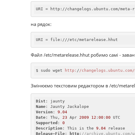
URI
 = http://changelogs.ubuntu.com/meta-r
на рядок:
URI
 = file:///etc/metarelease.hhut
Файл /etc/metarelease.hhut робимо самі - заван
$ sudo wget 
http:
/
/changelogs.ubuntu.com/
Змінюємо текстовим редактором в /etc/metarel
Dist
Name
Version
: 
9.04
Date
: Thu, 
23
 Apr 
2009
12
:
00
:
00
Supported
: 
0
Description
: This is the 
9.04
Release-File
: 
http
:
//archive.ubuntu.com/u