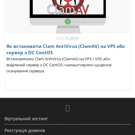
11.11.2019
Як встановити Clam AntiVirus (ClamAV) на VPS або
сервер з ОС CentOS
Встановлюємо Clam AntiVirus (ClamAV) на VPS / VDS або
виділений сервер з ОС CentOS і налаштовуємо щоденне
сканування сервера.
Віртуальний хостинг
Реєстрація доменів