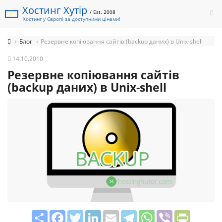
Хостинг Хутір
/ Est. 2008
Хостинг у Європі за доступними цінами!
Блог
Резервне копіювання сайтів (backup даних) в Unix-shell
14.10.2010
Резервне копіювання сайтів
(backup даних) в Unix-shell
Share
Facebook
Twitter
LinkedIn
Email
Telegram
WhatsApp
Viber
PrintFrie