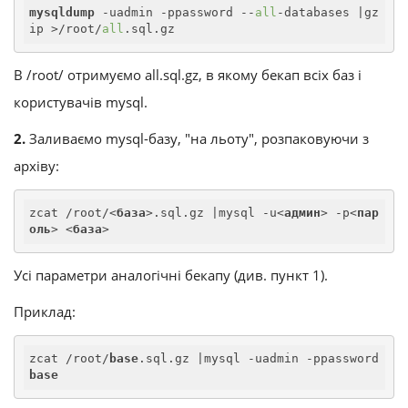
mysqldump
 -uadmin -ppassword --
all
-databases |gz
ip >/root/
all
.sql.gz
В /root/ отримуємо all.sql.gz, в якому бекап всіх баз і
користувачів mysql.
2.
Заливаємо mysql-базу, "на льоту", розпаковуючи з
архіву:
zcat /root/
<
база
>
.sql.gz |mysql -u
<
админ
>
 -p
<
пар
оль
>
<
база
>
Усі параметри аналогічні бекапу (див. пункт 1).
Приклад:
zcat /root/
base
.sql.gz |mysql -uadmin -ppassword 
base