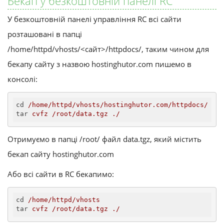
Бекап у безкоштовній панелі RC
У безкоштовній панелі управління RC всі сайти
розташовані в папці
/home/httpd/vhosts/<сайт>/httpdocs/, таким чином для
бекапу сайту з назвою hostinghutor.com пишемо в
консолі:
cd
/home/httpd/vhosts/hostinghutor.com/httpdocs/
tar
cvfz /root/data.tgz ./
Отримуємо в папці /root/ файл data.tgz, який містить
бекап сайту hostinghutor.com
Або всі сайти в RC бекапимо:
cd
/home/httpd/vhosts
tar
cvfz /root/data.tgz ./