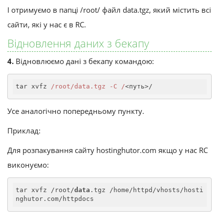
І отримуємо в папці /root/ файл data.tgz, який містить всі
сайти, які у нас є в RC.
Відновлення даних з бекапу
4.
Відновлюємо дані з бекапу командою:
tar xvfz 
/root/data.tgz -C /
<путь>/
Усе аналогічно попередньому пункту.
Приклад:
Для розпакування сайту hostinghutor.com якщо у нас RC
виконуємо:
tar xvfz /root/
data
.tgz /home/httpd/vhosts/hosti
nghutor.com/httpdocs