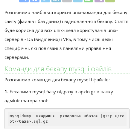
Розглянемо найбільш корисні unix-команди для бекапу
сайту (файлів і баз даних) і відновлення з бекапу. Стаття
буде корисна для всіх unix-шелл користувачів unix-
серверів - DS (виділених) і VPS, в тому числі деякі
специфічні, які пов'язані з панелями управління
серверами.
Команди для бекапу mysql і файлів
Розглянемо команди для бекапу mysql і файлів:
1.
Бекапимо mysql-базу відразу в архів gz в папку
адміністратора root:
mysqldump -u
<
админ
>
 -p
<
пароль
>
<
база
>
 |gzip >/ro
ot/
<
база
>
.sql.gz