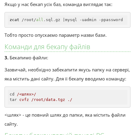
Якщо у нас бекап усіх баз, команда виглядає так:
zcat
 /root/
all
.sql.gz |mysql -uadmin -ppassword
Тобто просто опускаємо параметр назви бази.
Команди для бекапу файлів
3.
Бекапимо файли:
Зазвичай, необхідно забекапити якусь папку на сервері,
яка містить дані сайту. Для її бекапу вводимо команду:
cd
/<шлях>/
tar
cvfz /root/data.tgz ./
<шлях> - це повний шлях до папки, яка містить файли
сайту.