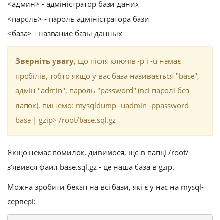
<админ> - адміністратор бази даних
<пароль> - пароль адміністратора бази
<база> - название базы данных
Зверніть увагу
, що після ключів -p і -u немає
пробілів, тобто якщо у вас база називається "base",
адмін "admin", пароль "password" (всі паролі без
лапок), пишемо: mysqldump -uadmin -ppassword
base | gzip> /root/base.sql.gz
Якщо немає помилок, дивимося, що в папці /root/
з'явився файл base.sql.gz - це наша база в gzip.
Можна зробити бекап на всі бази, які є у нас на mysql-
сервері: