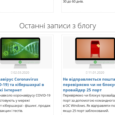
30 до 60 днів.
Останні записи з блогу
02.03.2020
11.01.2020
авірус Coronavirus
Не відправляється пошта
D-19) та кібершахраї в
перевіряємо чи не блоку
і Інтернет
провайдер 25 порт
навколо коронавірусу COVID-19
Перевіряємо чи блокує провайд
стовують у мережі
порт за допомогою командного
т кібершахраї - фішинг, продаж
в ОС Windows. Як відправляти п
акцин і тестів.
якщо 25 порт заблокований.