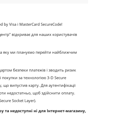
ndly
 by Visa і MasterCard SecureCode!
центр" відкриває для наших користувачів
, на яку ми плануємо перейти найближчим
ндартом безпеки платежів і зводить ризик
 покупки за технологією 3-D Secure
, що випустив карту. Для аутентифікації
арти недостатньо, щоб здійснити оплату.
cure Socket Layer).
 та недоступні ні для Інтернет-магазину,