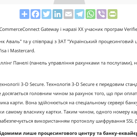
Share
Facebook
Twitter
LinkedIn
Email
Telegram
WhatsApp
Viber
PrintFrie
ommerceConnect Gateway і наразі ХХ учасник програм Verified
нк Аваль" та у співпраці з ЗАТ "Український процесинговий 
sa і Mastercard.
Біллінг Панелі (панель управління рахунками та послугами)
ехнології 3-D Secure. Технологія 3-D Secure є передовим ста
 досягається головним чином за рахунок того, що при оплаті
ика карти. Вона здійснюється на спеціальному сервері банку
ільки самому власнику картки. Таким чином, одного номеру к
 забезпечується використанням протоколу шифрування SSL (Se
відомими лише процесингового центру та банку-еквайєру