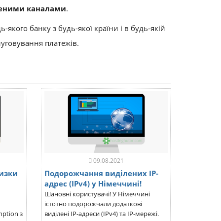
хищеними каналами
.
якого банку з будь-якої країни і в будь-якій
луговування платежів.
09.08.2021
низки
Подорожчання виділених IP-
адрес (IPv4) у Німеччині!
Шановні користувачі! У Німеччині
істотно подорожчали додаткові
ption з
виділені IP-адреси (IPv4) та IP-мережі.