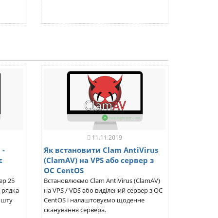
11.11.2019
 -
Як встановити Clam AntiVirus
є
(ClamAV) на VPS або сервер з
ОС CentOS
ер 25
Встановлюємо Clam AntiVirus (ClamAV)
 рядка
на VPS / VDS або виділений сервер з ОС
ошту
CentOS і налаштовуємо щоденне
сканування сервера.