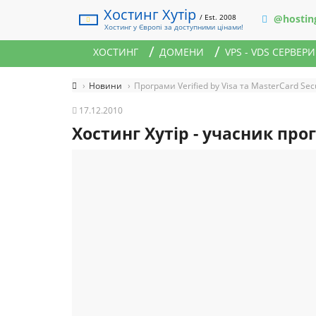
Хостинг Хутір
/ Est. 2008
@hostin
Хостинг у Європі за доступними цінами!
ХОСТИНГ
ДОМЕНИ
VPS - VDS СЕРВЕРИ
Новини
Програми Verified by Visa та MasterCard Se
17.12.2010
Хостинг Хутір - учасник прог