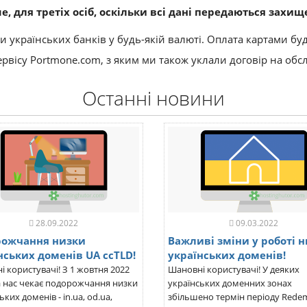
ше, для третіх осіб, оскільки всі дані передаються за
українських банків у будь-якій валюті. Оплата картами будь-
рвісу Portmone.com, з яким ми також уклали договір на обс
Останні новини
28.09.2022
09.03.2022
рожчання низки
Важливі зміни у роботі 
нських доменів UA ccTLD!
українських доменів!
 користувачі! З 1 жовтня 2022
Шановні користувачі! У деяких
а нас чекає подорожчання низки
українських доменних зонах
ьких доменів - in.ua, od.ua,
збільшено термін періоду Redem