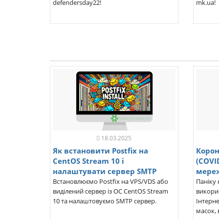
defendersday22!
mk.ua!
18.03.2025
Як встановити Postfix на
Корон
CentOS Stream 10 і
(COVI
налаштувати сервер SMTP
мереж
Встановлюємо Postfix на VPS/VDS або
Паніку 
виділений сервер із ОС CentOS Stream
викори
10 та налаштовуємо SMTP сервер.
Інтерне
масок, в