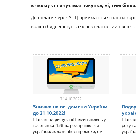
в якому сплачується покупка, ні, тим біль
До оплати через УПЦ приймаються тільки карти 
валюті буде доступна через платіжний шлюз се
14.10.2022
Знижка на всі домени України
Подо
до 21.10.2022!
украї
Шановні користувачі! Цілий тиждень у
Шановні
нас знижка -15% на реєстрацію всіх
року н
українських доменів за промокодом
українс