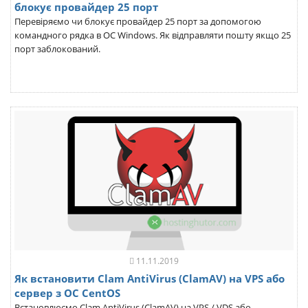
блокує провайдер 25 порт
Перевіряємо чи блокує провайдер 25 порт за допомогою
командного рядка в ОС Windows. Як відправляти пошту якщо 25
порт заблокований.
11.11.2019
Як встановити Clam AntiVirus (ClamAV) на VPS або
сервер з ОС CentOS
Встановлюємо Clam AntiVirus (ClamAV) на VPS / VDS або