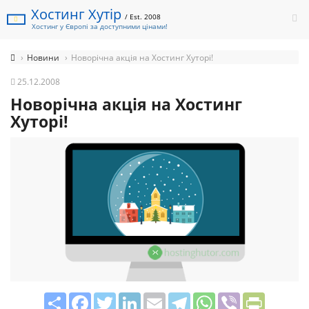
Хостинг Хутір
/ Est. 2008
Хостинг у Європі за доступними цінами!
Новини
Новорічна акція на Хостинг Хуторі!
25.12.2008
Новорічна акція на Хостинг
Хуторі!
Share
Facebook
Twitter
LinkedIn
Email
Telegram
WhatsApp
Viber
PrintFrie