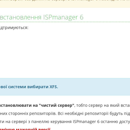
 встановлення ISPmanager 6
підтримуються:
ової системи вибирати XFS.
встановлювати на "чистий сервер"
, тобто сервер на який вст
них сторонніх репозиторіїв. Всі необхідні репозиторії будуть 
ати на сервері з панеллю керування ISPmanager 6 останню дост
зміною мажорній версії.