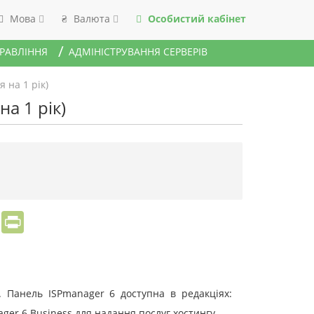
Мова
Валюта
Особистий кабінет
₴
ПРАВЛІННЯ
АДМІНІСТРУВАННЯ СЕРВЕРІВ
 на 1 рік)
а 1 рік)
sApp
Viber
PrintFriendly
. Панель ISPmanager 6 доступна в редакціях:
ager 6 Business для надання послуг хостингу.