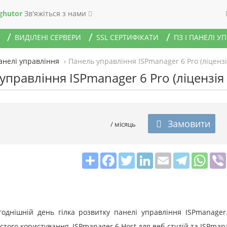
ghutor
Зв'яжіться з нами
ВИДІЛЕНІ СЕРВЕРИ
SSL СЕРТИФІКАТИ
ПЗ І ПАНЕЛІ У
панелі управління
Панель управління ISPmanager 6 Pro (ліцензія
управління ISPmanager 6 Pro (ліцензія н
Замовити
/ місяць
Share
Facebook
Twitter
LinkedIn
Email
Telegram
What
однішній день гілка розвитку панелі управління ISPmanager
бистого користування, ISPmanager 6 Host для веб-студій та ISPman