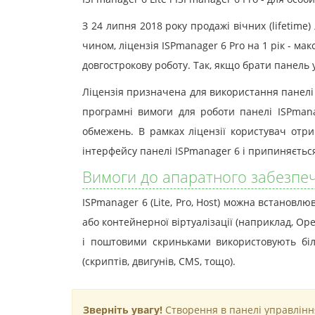
З 24 липня 2018 року продажі вічних (lifetime
чином, ліцензія ISPmanager 6 Pro на 1 рік - мак
довгострокову роботу. Так, якщо брати панель у
Ліцензія призначена для використання панелі 
програмні вимоги для роботи панелі ISPmana
обмежень. В рамках ліцензії користувач отрим
інтерфейсу панелі ISPmanager 6 і припиняється
Вимоги до апаратного забезпеч
ISPmanager 6 (Lite, Pro, Host) можна встановлю
або контейнерної віртуалізації (наприклад, Ope
і поштовими скриньками використовують біль
(скриптів, двигунів, CMS, тощо).
Зверніть увагу!
Створення в панелі управління 