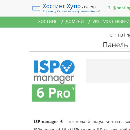
Хостинг Хутір
/ Est. 2008
@hostin
Хостинг у Європі за доступними цінами!
ХОСТИНГ
ДОМЕНИ
VPS - VDS СЕРВЕРИ
ПЗ і 
Панель 
ISPmanager 6
- це нова й актуальна на сьог
ISPmanager 6 Lite і ISPmanager 6 Pro - для осо