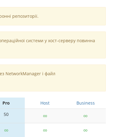
онні репозиторії.
 операційної системи у хост-серверу повинна
ез NetworkManager і файл
Pro
Host
Business
50
∞
∞
∞
∞
∞