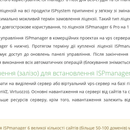
) ліцензій на всі продукти ISPsystem припинені у зв'язку зі змі
симально можливий термін замовлення ліцензії. Такий тип ліцензі
 довгострокове користування, то ліцензія ISPmanager 6 Pro на 1 
управління ISPmanager в комерційних проектах на vps серверах
ger 6 нижче). Протягом терміну дії купленої ліцензії ISPman
ує доступ до оновлень панелі управління. Після закінчення т
 виконання всіх автоматичних операцій (блокування знімається
ення (залізо) для встановлення ISPmanage
вати на виділений сервер або віртуальний vps-сервер на базі гі
nVZ, Virtuozzo). Основні навантаження на сервері від сайтів та
ше ресурсів серверу, крім того, навантаження залежить від с
ISPmanager 6 великої кількості сайтів (більше 50-100 доменів) 