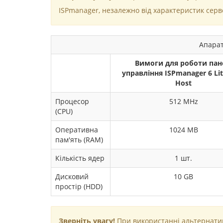
ISPmanager, незалежно від характеристик серв
Апарат
Вимоги для роботи пан
управління ISPmanager 6 Lit
Host
Процесор
512 MHz
(CPU)
Оперативна
1024 MB
пам'ять (RAM)
Кількість ядер
1 шт.
Дисковий
10 GB
простір (HDD)
Зверніть увагу!
При використанні альтернативн