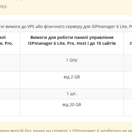
еру.
ні вимоги до VPS або фізичного серверу для ISPmanager 6 Lite, Pr
елі
Вимоги для роботи панелі управління
e, Pro,
ISPmanager 6 Lite, Pro, Host і до 10 сайтів
I
1 GHz
від 2 GB
1 шт.
від 20 GB
их версій баз даних на сервері з ISPmanager 6 необхідно не м