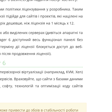
нами політики ліцензування у розробника. Таким
ї підійде для сайтів і проектів, які націлені на
рік дешевше, ніж ліцензія на 1 місяць х 12.
 або виділених серверах (дивіться апаратні та
ager 6 доступний весь функціонал панелі без
ерміну дії ліцензії блокується доступ до веб-
 після продовження ліцензії).
r 6
первізорної віртуалізації (наприклад, KVM, Xen)
 сервісів. Враховуйте, що сайти з базами даними
офту, технологій та оптимізації коду сайтів
може привести до збоїв в стабільності роботи