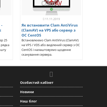
11.11.2019
 -
Як встановити Clam AntiVirus
є
(ClamAV) на VPS або сервер з
ОС CentOS
ер 25
Встановлюємо Clam AntiVirus (ClamAV)
 рядка
на VPS / VDS або виділений сервер з ОС
ошту
CentOS і налаштовуємо щоденне
сканування сервера.
Особистий кабінет
Новини
Наш блог