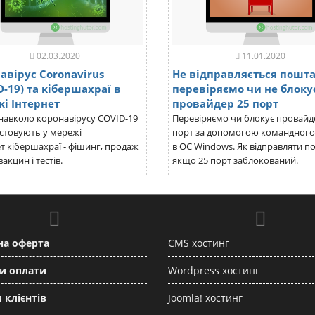
02.03.2020
11.01.2020
авірус Coronavirus
Не відправляється пошта
D-19) та кібершахраї в
перевіряємо чи не блоку
і Інтернет
провайдер 25 порт
навколо коронавірусу COVID-19
Перевіряємо чи блокує провайд
стовують у мережі
порт за допомогою командного
т кібершахраї - фішинг, продаж
в ОС Windows. Як відправляти п
акцин і тестів.
якщо 25 порт заблокований.
на оферта
CMS хостинг
и оплати
Wordpress хостинг
 клієнтів
Joomla! хостинг