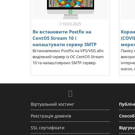
18.03.2025
Як встановити Postfix на
Корон
CentOS Stream 10 і
(COVI
налаштувати сервер SMTP
мереж
Встановлюємо Postfix на VPS/VDS або
Паніку 
виділений сервер із ОС CentOS Stream
викори
10 та налаштовуємо SMTP сервер.
Інтерне
масок, в
Віртуальний хостинг
Публіч
Реєстрація доменів
Способ
SSL сертифікати
Відгуки