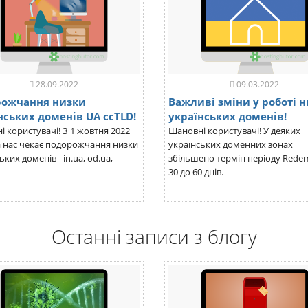
28.09.2022
09.03.2022
рожчання низки
Важливі зміни у роботі 
нських доменів UA ccTLD!
українських доменів!
 користувачі! З 1 жовтня 2022
Шановні користувачі! У деяких
а нас чекає подорожчання низки
українських доменних зонах
ьких доменів - in.ua, od.ua,
збільшено термін періоду Redem
30 до 60 днів.
Останні записи з блогу