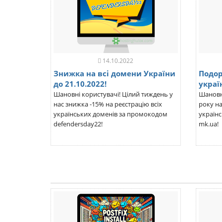
14.10.2022
Знижка на всі домени України
Подо
до 21.10.2022!
украї
Шановні користувачі! Цілий тиждень у
Шановні
нас знижка -15% на реєстрацію всіх
року н
українських доменів за промокодом
українс
defendersday22!
mk.ua!