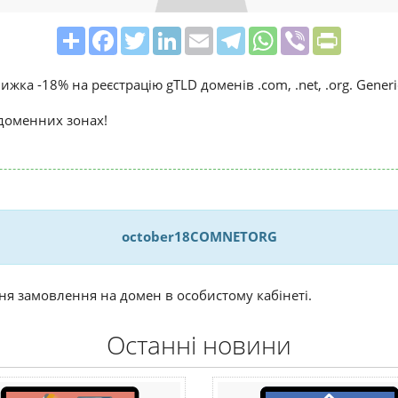
Share
Facebook
Twitter
LinkedIn
Email
Telegram
WhatsApp
Viber
PrintFrie
жка -18% на реєстрацію gTLD доменів .com, .net, .org. Gener
 доменних зонах!
october18COMNETORG
я замовлення на домен в особистому кабінеті.
Останні новини