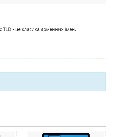
ndly
ic TLD - це класика доменних імен.