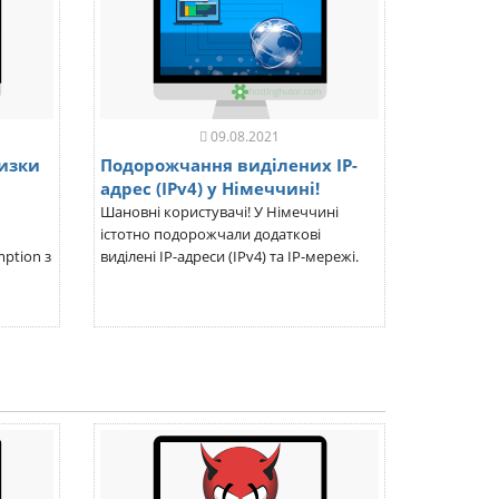
09.08.2021
низки
Подорожчання виділених IP-
адрес (IPv4) у Німеччині!
Шановні користувачі! У Німеччині
істотно подорожчали додаткові
ption з
виділені IP-адреси (IPv4) та IP-мережі.