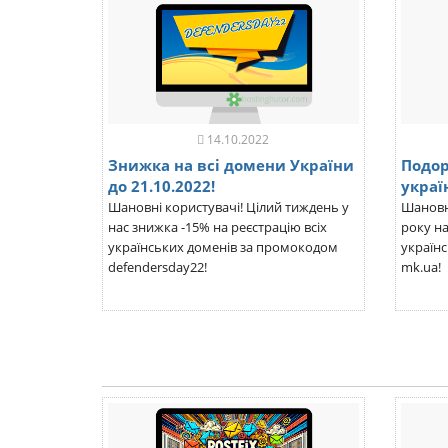
14.10.2022
Знижка на всі домени України
Подо
до 21.10.2022!
украї
Шановні користувачі! Цілий тиждень у
Шановні
нас знижка -15% на реєстрацію всіх
року н
українських доменів за промокодом
українс
defendersday22!
mk.ua!