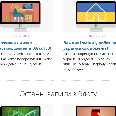
28.09.2022
09.03.2022
рожчання низки
Важливі зміни у роботі 
нських доменів UA ccTLD!
українських доменів!
 користувачі! З 1 жовтня 2022
Шановні користувачі! У деяких
а нас чекає подорожчання низки
українських доменних зонах
ьких доменів - in.ua, od.ua,
збільшено термін періоду Redem
30 до 60 днів.
Останні записи з блогу