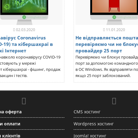
02.03.2020
11.01.2020
авірус Coronavirus
Не відправляється пошта
D-19) та кібершахраї в
перевіряємо чи не блоку
і Інтернет
провайдер 25 порт
навколо коронавірусу COVID-19
Перевіряємо чи блокує провайд
стовують у мережі
порт за допомогою командного
т кібершахраї - фішинг, продаж
в ОС Windows. Як відправляти п
акцин і тестів.
якщо 25 порт заблокований.
на оферта
CMS хостинг
и оплати
Wordpress хостинг
 клієнтів
Joomla! хостинг