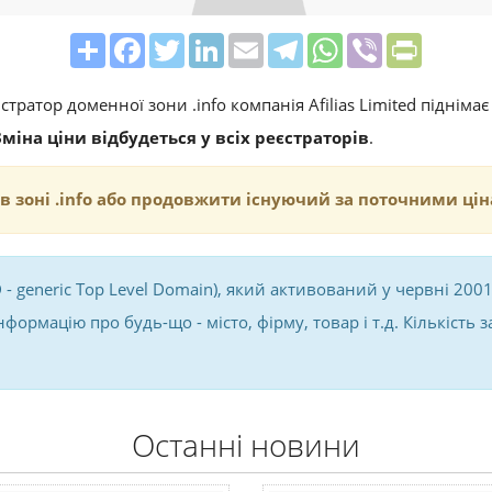
Share
Facebook
Twitter
LinkedIn
Email
Telegram
WhatsApp
Viber
PrintFrie
стратор доменної зони .info компанія Afilias Limited піднім
Зміна ціни відбудеться у всіх реєстраторів
.
 зоні .info або продовжити існуючий за поточними ціна
 - generic Top Level Domain), який активований у червні 200
нформацію про будь-що - місто, фірму, товар і т.д. Кількість 
Останні новини