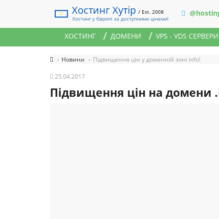
Хостинг Хутір
/ Est. 2008
@hostin
Хостинг у Європі за доступними цінами!
ХОСТИНГ
ДОМЕНИ
VPS - VDS СЕРВЕРИ
Новини
Підвищення цін у доменній зоні info!
25.04.2017
Підвищення цін на домени .i