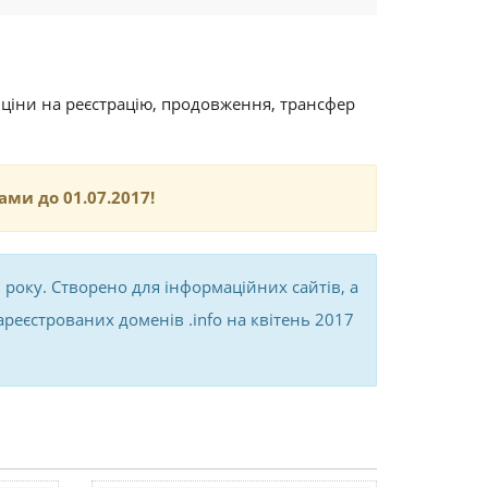
ndly
ає ціни на реєстрацію, продовження, трансфер
ми до 01.07.2017!
1 року. Створено для інформаційних сайтів, а
зареєстрованих доменів .info на квітень 2017