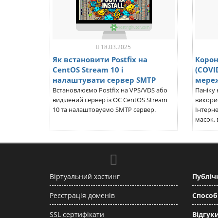
18.03.2025
Як встановити Postfix на
Корон
CentOS Stream 10 і
(COVI
налаштувати сервер SMTP
мереж
Встановлюємо Postfix на VPS/VDS або
Паніку 
виділений сервер із ОС CentOS Stream
викори
10 та налаштовуємо SMTP сервер.
Інтерне
масок, в
Віртуальний хостинг
Публіч
Реєстрація доменів
Способ
SSL сертифікати
Відгуки