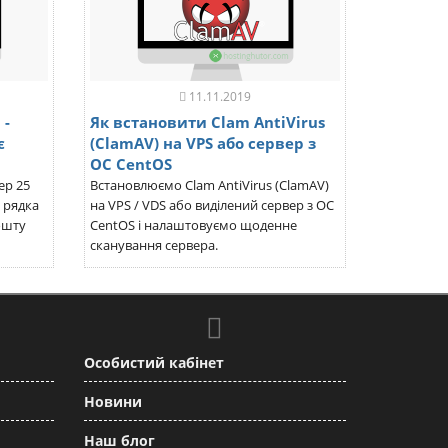
11.11.2019
 -
Як встановити Clam AntiVirus
є
(ClamAV) на VPS або сервер з
ОС CentOS
ер 25
Встановлюємо Clam AntiVirus (ClamAV)
 рядка
на VPS / VDS або виділений сервер з ОС
ошту
CentOS і налаштовуємо щоденне
сканування сервера.
Особистий кабінет
Новини
Наш блог