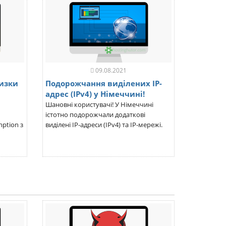
09.08.2021
низки
Подорожчання виділених IP-
адрес (IPv4) у Німеччині!
Шановні користувачі! У Німеччині
істотно подорожчали додаткові
ption з
виділені IP-адреси (IPv4) та IP-мережі.