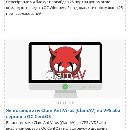
Перевіряємо чи блокує провайдер 25 порт за допомогою
командного рядка в ОС Windows. Як відправляти пошту якщо 25
порт заблокований.
11.11.2019
Як встановити Clam AntiVirus (ClamAV) на VPS або
сервер з ОС CentOS
Встановлюємо Clam AntiVirus (ClamAV) на VPS / VDS або
виділений сервер з ОС CentOS і налаштовуємо щоденне